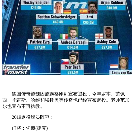
德国传奇施魏因施泰格刚刚宣布退役，今年罗本、范佩
西、托雷斯、哈维和埃托奥等传奇也已经宣布退役。老帅范加
尔也宣布不再执教。
2019退役球员阵容：
门将：切赫(捷克)