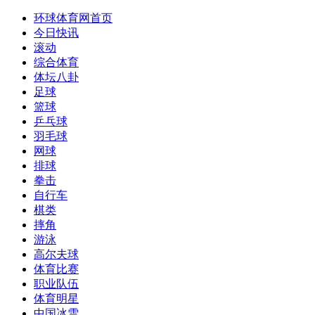
环球体育网
首页
今日快讯
滚动
综合体育
体坛八卦
足球
篮球
乒乓球
羽毛球
网球
排球
拳击
自行车
棋类
摔角
游泳
高尔夫球
体育比赛
职业队伍
体育明星
中国冰雪