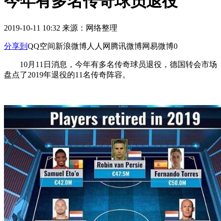
今年有多名传奇球员退役
2019-10-11 10:32
来源：
网络整理
分享到
QQ空间
新浪微博
人人网
腾讯微博
网易微博
0
10月11日消息，今年有多名传奇球员退役，德国转会市场
盘点了2019年退役的11名传奇阵容。